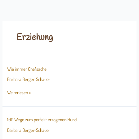
Erziehung
Wie
Wie immer Chefsache
immer
Chefsache
Barbara Berger-Schauer
Weiterlesen »
100
100 Wege zum perfekt erzogenen Hund
Wege
zum
Barbara Berger-Schauer
perfekt