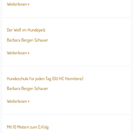
erzogenen
Weiterlesen »
Hund
Der
Der Wolf im Hundepelz
Wolf
im
Barbara Berger-Schauer
Hundepelz
Weiterlesen »
Hundeschule
Hundeschule für jeden Tag (GU HC Heimtiere)
für
jeden
Barbara Berger-Schauer
Tag
(GU
Weiterlesen »
HC
Heimtiere)
Mit
Mit 10 Metern zum Erfolg
10