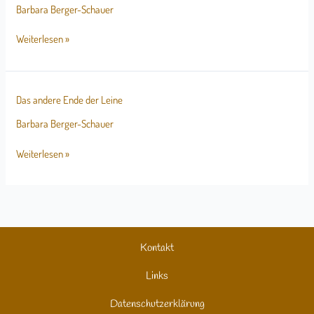
Metern
Barbara Berger-Schauer
zum
Erfolg
Weiterlesen »
Das
Das andere Ende der Leine
andere
Ende
Barbara Berger-Schauer
der
Leine
Weiterlesen »
Kontakt
Links
Datenschutzerklärung